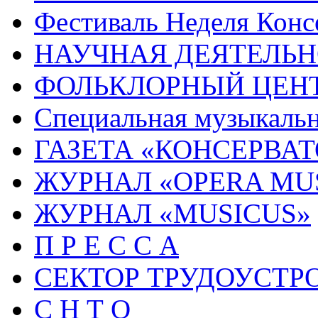
Фестиваль Неделя Конс
НАУЧНАЯ ДЕЯТЕЛЬН
ФОЛЬКЛОРНЫЙ ЦЕН
Специальная музыкальн
ГАЗЕТА «КОНСЕРВА
ЖУРНАЛ «OPERA MU
ЖУРНАЛ «MUSICUS»
П Р Е С С А
СЕКТОР ТРУДОУСТР
С Н Т О