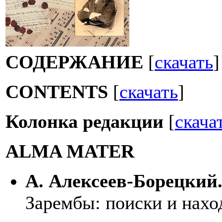
СОДЕРЖАНИЕ
[
скачать
]
CONTENTS
[
скачать
]
Колонка редакции
[
скача
ALMA MATER
А. Алексеев-Борецкий
Зарембы: поиски и наход