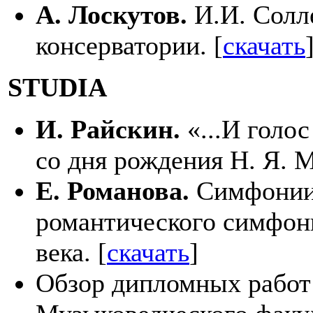
А. Лоскутов.
И.И. Солл
консерватории. [
скачать
STUDIA
И. Райскин.
«...И голо
со дня рождения Н. Я. М
Е. Романова.
Симфонии 
романтического симфон
века. [
скачать
]
Обзор дипломных работ