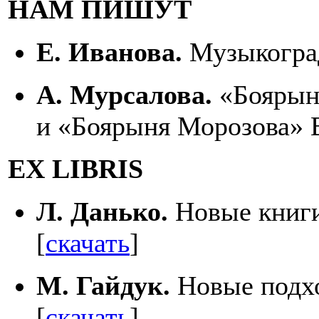
НАМ ПИШУТ
Е. Иванова.
Музыкоград
А. Мурсалова.
«Боярын
и «Боярыня Морозова» В
EX LIBRIS
Л. Данько.
Новые книги
[
скачать
]
М. Гайдук.
Новые подхо
[
скачать
]