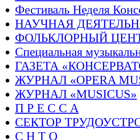
Фестиваль Неделя Конс
НАУЧНАЯ ДЕЯТЕЛЬН
ФОЛЬКЛОРНЫЙ ЦЕН
Специальная музыкальн
ГАЗЕТА «КОНСЕРВА
ЖУРНАЛ «OPERA MU
ЖУРНАЛ «MUSICUS»
П Р Е С С А
СЕКТОР ТРУДОУСТР
С Н Т О