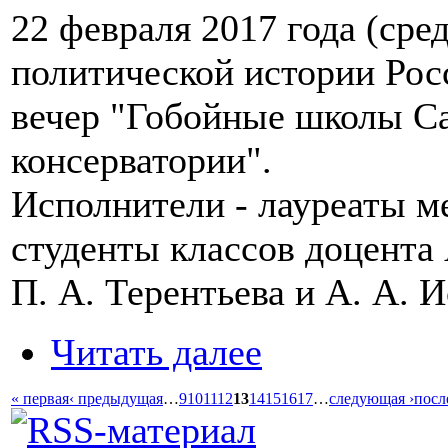
22 февраля 2017 года (сре
политической истории Рос
вечер "Гобойные школы С
консерватории".
Исполнители - лауреаты м
студенты классов доцента 
П. А. Терентьева и А. А. И
Читать далее
« первая
‹ предыдущая
…
9
10
11
12
13
14
15
16
17
…
следующая ›
посл