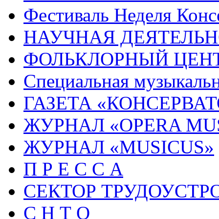
Фестиваль Неделя Конс
НАУЧНАЯ ДЕЯТЕЛЬН
ФОЛЬКЛОРНЫЙ ЦЕН
Специальная музыкальн
ГАЗЕТА «КОНСЕРВА
ЖУРНАЛ «OPERA MU
ЖУРНАЛ «MUSICUS»
П Р Е С С А
СЕКТОР ТРУДОУСТР
С Н Т О