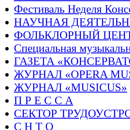
Фестиваль Неделя Конс
НАУЧНАЯ ДЕЯТЕЛЬН
ФОЛЬКЛОРНЫЙ ЦЕН
Специальная музыкальн
ГАЗЕТА «КОНСЕРВА
ЖУРНАЛ «OPERA MU
ЖУРНАЛ «MUSICUS»
П Р Е С С А
СЕКТОР ТРУДОУСТР
С Н Т О