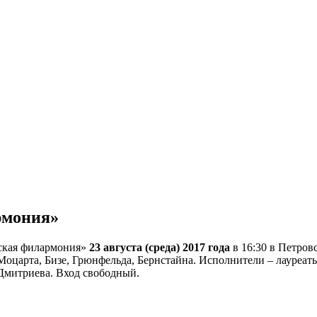
рмония»
еская филармония»
23 августа (среда) 2017 года
в 16:30 в Петров
я Моцарта, Бизе, Грюнфельда, Бернстайна. Исполнители – лаур
Дмитриева. Вход свободный.