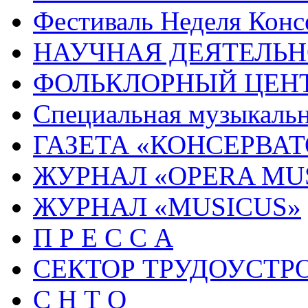
Фестиваль Неделя Конс
НАУЧНАЯ ДЕЯТЕЛЬН
ФОЛЬКЛОРНЫЙ ЦЕН
Специальная музыкальн
ГАЗЕТА «КОНСЕРВА
ЖУРНАЛ «OPERA MU
ЖУРНАЛ «MUSICUS»
П Р Е С С А
СЕКТОР ТРУДОУСТР
С Н Т О