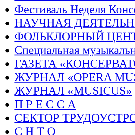
Фестиваль Неделя Конс
НАУЧНАЯ ДЕЯТЕЛЬН
ФОЛЬКЛОРНЫЙ ЦЕН
Специальная музыкальн
ГАЗЕТА «КОНСЕРВА
ЖУРНАЛ «OPERA MU
ЖУРНАЛ «MUSICUS»
П Р Е С С А
СЕКТОР ТРУДОУСТР
С Н Т О