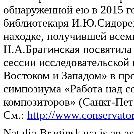
обнаруженной ею в 2015 г
библиотекаря И.Ю.Сидорен
находке, получившей всем
Н.А.Брагинская посвятила
сессии исследовательской
Востоком и Западом» в п
симпозиума «Работа над с
композиторов» (Санкт-Пете
См.:
http://www.conservato
Natalia Braginskaya is an as